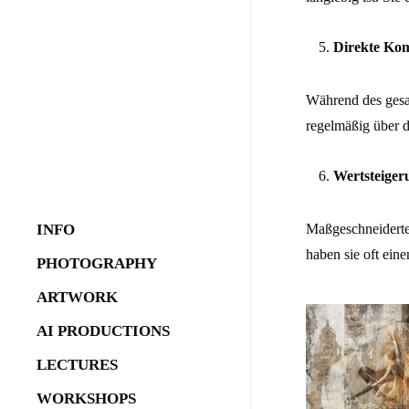
Direkte Ko
Während des gesam
regelmäßig über d
Wertsteiger
INFO
Maßgeschneiderte 
haben sie oft ei
about
PHOTOGRAPHY
what i offer
commercial
ARTWORK
behind the scenes
industry
bespoke art
AI PRODUCTIONS
sports
contemporary stagings
AI image creation
LECTURES
stagings
digital painting
Rococo
AI video creation
WORKSHOPS