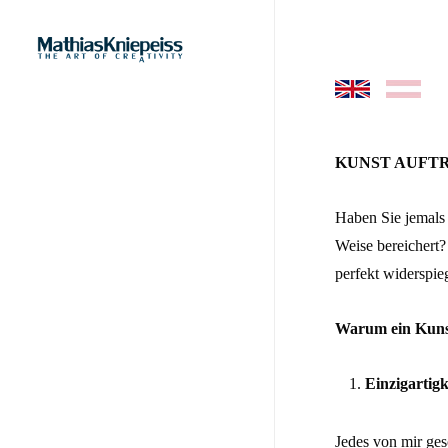
Skip
to
main
content
–
KUNST AUFT
Haben Sie jemals 
Weise bereichert?
perfekt widerspie
Warum ein Kuns
Einzigartigk
Jedes von mir ges