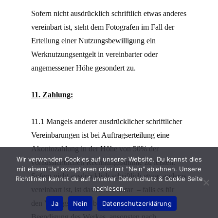
Sofern nicht ausdrücklich schriftlich etwas anderes
vereinbart ist, steht dem Fotografen im Fall der
Erteilung einer Nutzungsbewilligung ein
Werknutzungsentgelt in vereinbarter oder
angemessener Höhe gesondert zu.
11. Zahlung:
11.1 Mangels anderer ausdrücklicher schriftlicher
Vereinbarungen ist bei Auftragserteilung eine
Akontozahlung in der Höhe von 50% der
Wir verwenden Cookies auf unserer Website. Du kannst dies
voraussichtlichen Rechnungssumme zu leisten.
mit einem "Ja" akzeptieren oder mit "Nein" ablehnen. Unsere
Sofern nicht ausdrücklich schriftlich etwas anderes
Richtlinien kannst du auf unserer Datenschutz & Cookie Seite
nachlesen.
vereinbart ist, ist das Resthonorar – falls es für
den Vertragspartner bestimmbar ist – nach
Ja
Nein
Datenschutzerklärung
Beendigung des Werkes, ansonsten nach